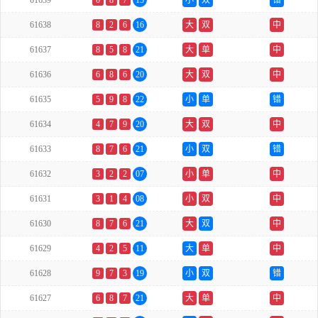
61639
0
8
7
15
小
双
错
61638
8
2
6
16
大
双
中
61637
8
5
8
21
大
单
中
61636
6
8
6
20
大
双
中
61635
5
9
8
22
小
单
错
61634
4
7
9
20
大
双
中
61633
8
7
6
21
小
双
错
61632
3
2
2
07
小
单
中
61631
3
1
4
08
小
双
中
61630
8
7
6
21
大
双
中
61629
4
2
5
11
大
单
中
61628
9
7
3
19
小
双
错
61627
6
8
7
21
大
单
中