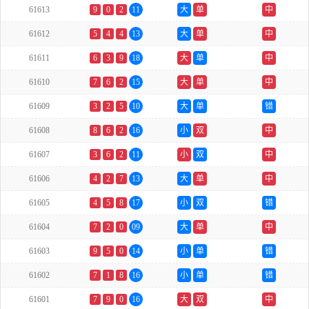
61613
9
0
2
11
大
单
中
61612
5
4
4
13
大
单
中
61611
6
3
9
18
大
单
中
61610
7
6
2
15
大
单
中
61609
3
2
5
10
大
单
错
61608
8
6
2
16
小
双
中
61607
3
6
2
11
小
双
中
61606
4
2
7
13
大
单
中
61605
4
5
8
17
小
双
错
61604
7
2
0
09
大
单
中
61603
9
5
0
14
小
单
错
61602
7
1
8
16
小
单
错
61601
7
9
0
16
大
双
中