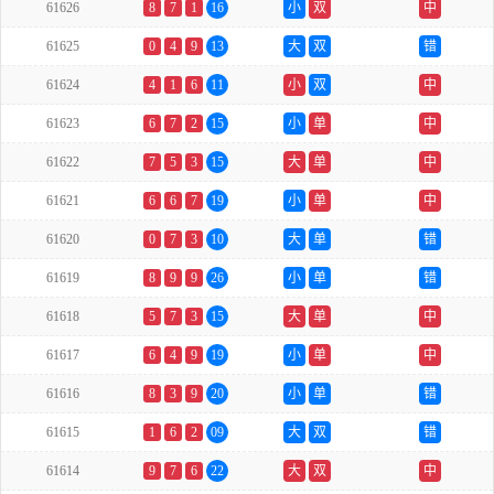
61626
8
7
1
16
小
双
中
61625
0
4
9
13
大
双
错
61624
4
1
6
11
小
双
中
61623
6
7
2
15
小
单
中
61622
7
5
3
15
大
单
中
61621
6
6
7
19
小
单
中
61620
0
7
3
10
大
单
错
61619
8
9
9
26
小
单
错
61618
5
7
3
15
大
单
中
61617
6
4
9
19
小
单
中
61616
8
3
9
20
小
单
错
61615
1
6
2
09
大
双
错
61614
9
7
6
22
大
双
中