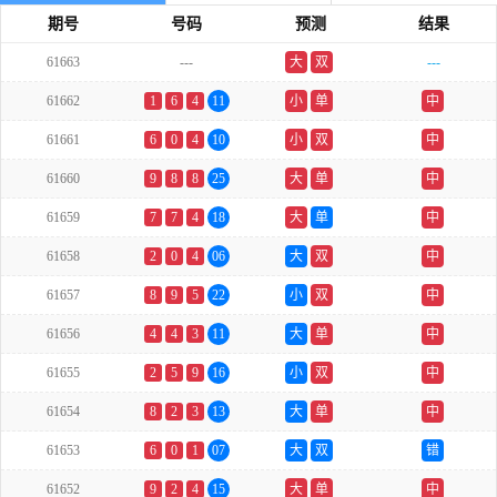
期号
号码
预测
结果
61663
---
大
双
---
61662
1
6
4
11
小
单
中
61661
6
0
4
10
小
双
中
61660
9
8
8
25
大
单
中
61659
7
7
4
18
大
单
中
61658
2
0
4
06
大
双
中
61657
8
9
5
22
小
双
中
61656
4
4
3
11
大
单
中
61655
2
5
9
16
小
双
中
61654
8
2
3
13
大
单
中
61653
6
0
1
07
大
双
错
61652
9
2
4
15
大
单
中