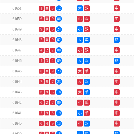
61651
1
8
3
12
大
双
中
61650
6
0
0
06
小
双
中
61649
9
9
6
24
小
双
中
61648
2
0
0
02
大
单
错
61647
4
2
2
08
小
双
中
61646
4
3
2
09
大
双
错
61645
6
8
9
23
大
单
中
61644
7
9
7
23
大
双
中
61643
6
9
3
18
大
单
中
61642
0
2
7
09
小
单
中
61641
5
9
5
19
小
单
中
61640
0
4
9
13
小
双
中