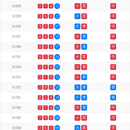
61600
1
7
4
12
小
双
中
61599
5
9
8
22
小
双
中
61598
4
2
1
07
大
单
中
61597
8
6
4
18
大
单
中
61596
6
7
4
17
大
双
中
61595
0
5
9
14
大
双
中
61594
1
0
6
07
小
单
中
61593
5
7
0
12
小
单
中
61592
2
8
0
10
大
单
错
61591
8
2
4
14
小
单
错
61590
5
7
4
16
大
单
中
61589
2
0
6
08
小
双
中
61588
2
6
1
09
大
单
中