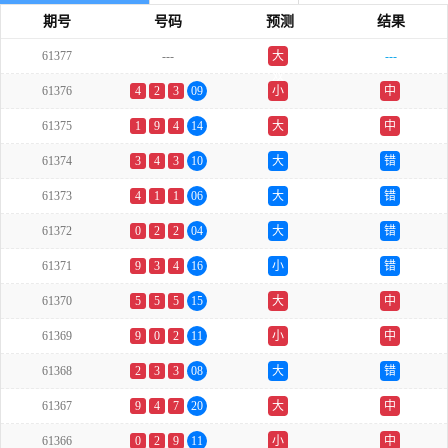
期号
号码
预测
结果
61377
---
大
---
双
61376
4
2
3
09
小
中
61375
1
9
4
14
大
中
61374
3
4
3
10
大
错
61373
4
1
1
06
大
错
61372
0
2
2
04
大
错
61371
9
3
4
16
小
错
61370
5
5
5
15
大
中
61369
9
0
2
11
小
中
61368
2
3
3
08
大
错
61367
9
4
7
20
大
中
61366
0
2
9
11
小
中