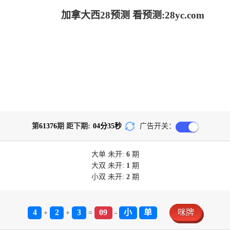
加拿大西28预测 看预测:28yc.com
第
61376
期 距下期:
04
分
35
秒
广告开关：
大单
未开:
6
期
大双
未开:
1
期
小双
未开:
2
期
4
2
3
09
小
单
咪牌
+
+
=
-