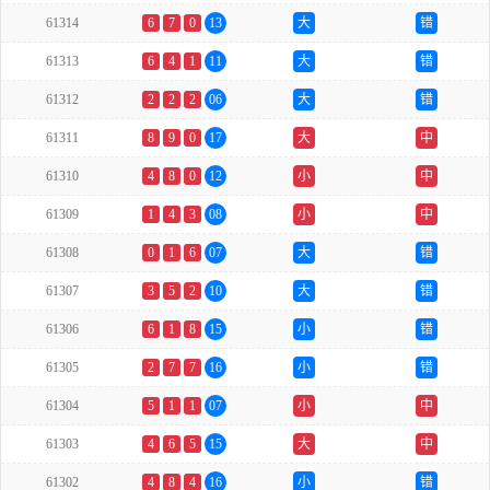
61314
6
7
0
13
大
错
61313
6
4
1
11
大
错
61312
2
2
2
06
大
错
61311
8
9
0
17
大
中
61310
4
8
0
12
小
中
61309
1
4
3
08
小
中
61308
0
1
6
07
大
错
61307
3
5
2
10
大
错
61306
6
1
8
15
小
错
61305
2
7
7
16
小
错
61304
5
1
1
07
小
中
61303
4
6
5
15
大
中
61302
4
8
4
16
小
错