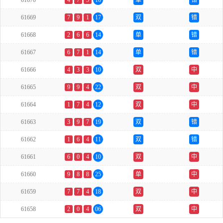
61670
4
7
5
16
单
错
61669
7
9
1
17
双
错
61668
2
6
6
14
单
错
61667
6
7
1
14
单
错
61666
4
3
3
10
双
中
61665
9
9
4
22
双
中
61664
1
7
4
12
双
中
61663
3
9
7
19
双
错
61662
1
6
4
11
双
错
61661
6
0
4
10
双
中
61660
9
8
8
25
单
中
61659
7
7
4
18
双
中
61658
2
0
4
06
双
中