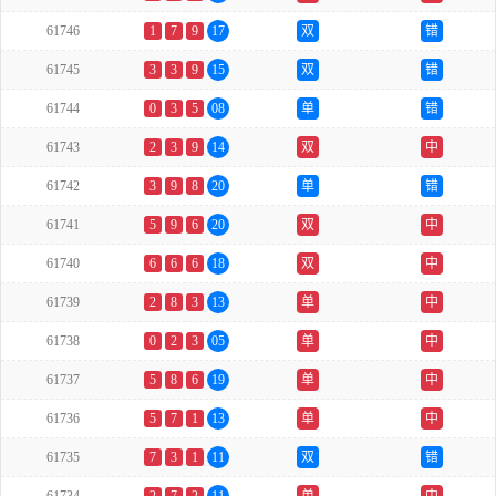
61746
1
7
9
17
双
错
61745
3
3
9
15
双
错
61744
0
3
5
08
单
错
61743
2
3
9
14
双
中
61742
3
9
8
20
单
错
61741
5
9
6
20
双
中
61740
6
6
6
18
双
中
61739
2
8
3
13
单
中
61738
0
2
3
05
单
中
61737
5
8
6
19
单
中
61736
5
7
1
13
单
中
61735
7
3
1
11
双
错