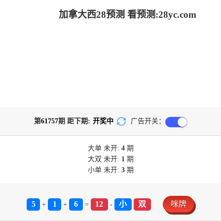
加拿大西28预测 看预测:28yc.com
第
61757
期 距下期:
开奖中
广告开关：
大单
未开:
4
期
大双
未开:
1
期
小单
未开:
3
期
5
1
6
12
小
双
咪牌
+
+
=
-