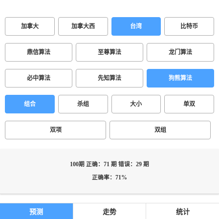
加拿大
加拿大西
台湾
比特币
鼎信算法
至尊算法
龙门算法
必中算法
先知算法
狗熊算法
组合
杀组
大小
单双
双项
双组
100期 正确：71 期 错误：29 期
正确率：71%
预测
走势
统计