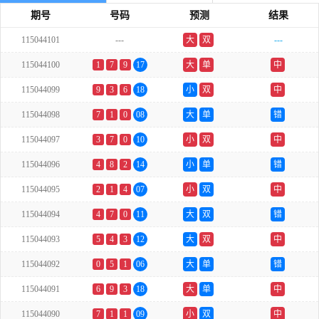
期号
号码
预测
结果
115044101
---
大
双
---
115044100
1
7
9
17
大
单
中
115044099
9
3
6
18
小
双
中
115044098
7
1
0
08
大
单
错
115044097
3
7
0
10
小
双
中
115044096
4
8
2
14
小
单
错
115044095
2
1
4
07
小
双
中
115044094
4
7
0
11
大
双
错
115044093
5
4
3
12
大
双
中
115044092
0
5
1
06
大
单
错
115044091
6
9
3
18
大
单
中
115044090
7
1
1
09
小
双
中