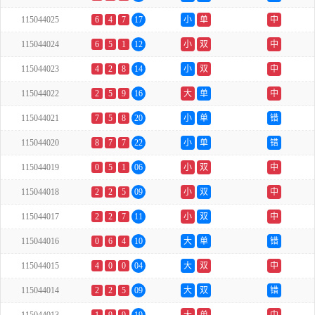
115044025
6
4
7
17
小
单
中
115044024
6
5
1
12
小
双
中
115044023
4
2
8
14
小
双
中
115044022
2
5
9
16
大
单
中
115044021
7
5
8
20
小
单
错
115044020
8
7
7
22
小
单
错
115044019
0
5
1
06
小
双
中
115044018
2
2
5
09
小
双
中
115044017
2
2
7
11
小
双
中
115044016
0
6
4
10
大
单
错
115044015
4
0
0
04
大
双
中
115044014
2
2
5
09
大
双
错