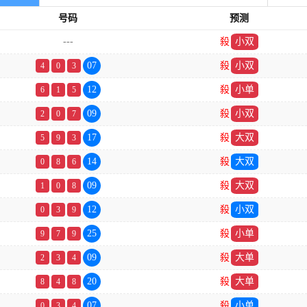
号码
预测
---
殺
小双
07
殺
小双
4
0
3
12
殺
小单
6
1
5
09
殺
小双
2
0
7
17
殺
大双
5
9
3
14
殺
大双
0
8
6
09
殺
大双
1
0
8
12
殺
小双
0
3
9
25
殺
小单
9
7
9
09
殺
大单
2
3
4
20
殺
大单
8
4
8
07
殺
小单
0
3
4