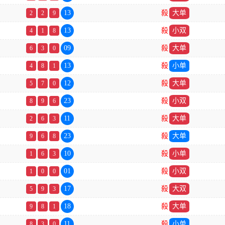
13
殺
大单
2
2
9
13
殺
小双
4
1
8
09
殺
大单
6
3
0
13
殺
小单
4
8
1
12
殺
大单
5
7
0
23
殺
小双
8
9
6
11
殺
大单
2
6
3
23
殺
大单
9
6
8
10
殺
小单
1
6
3
01
殺
小双
1
0
0
17
殺
大双
5
9
3
18
殺
大单
9
8
1
11
殺
小单
8
3
0