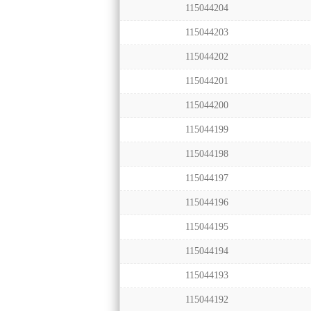
115044204
115044203
115044202
115044201
115044200
115044199
115044198
115044197
115044196
115044195
115044194
115044193
115044192