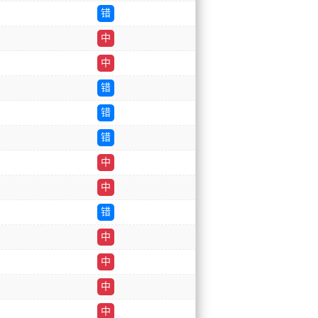
错
中
中
错
错
错
中
中
错
中
中
中
中