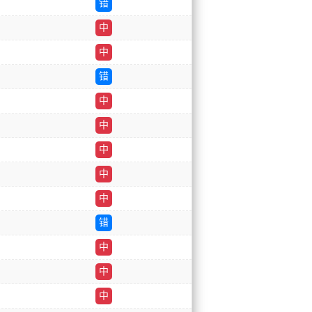
错
中
中
错
中
中
中
中
中
错
中
中
中