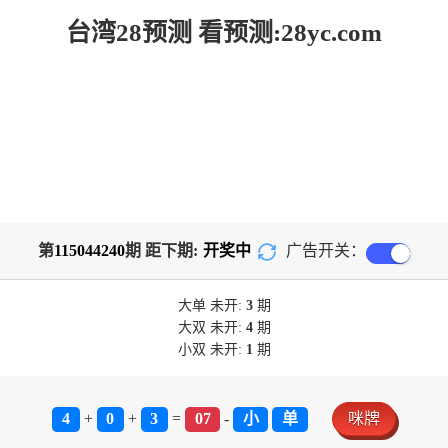
台湾28预测 看预测:28yc.com
第
115044240
期 距下期:
开奖中
广告开关：
大单
未开:
3
期
大双
未开:
4
期
小双
未开:
1
期
4
+
0
+
3
=
07
-
小
单
咪牌