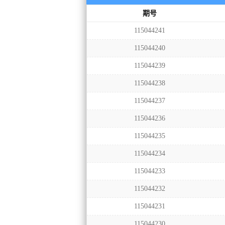
期号
115044241
115044240
115044239
115044238
115044237
115044236
115044235
115044234
115044233
115044232
115044231
115044230