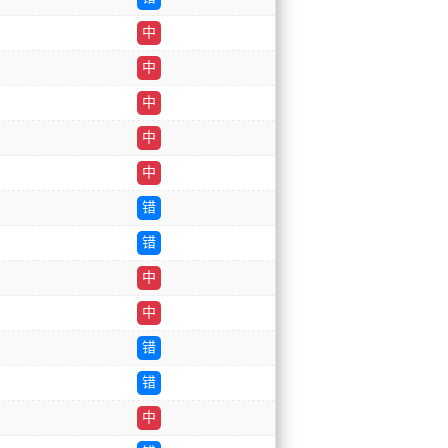
中
中
中
中
中
错
错
中
中
错
错
中