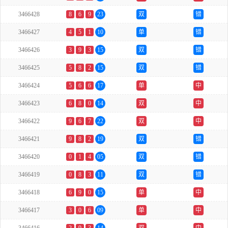
3466428
8
6
9
23
双
错
3466427
4
5
1
10
单
错
3466426
3
9
3
15
双
错
3466425
5
8
2
15
双
错
3466424
5
6
6
17
单
中
3466423
6
8
0
14
双
中
3466422
9
6
7
22
双
中
3466421
9
8
2
19
双
错
3466420
0
1
4
05
双
错
3466419
0
8
3
11
双
错
3466418
6
9
0
15
单
中
3466417
3
0
6
09
单
中