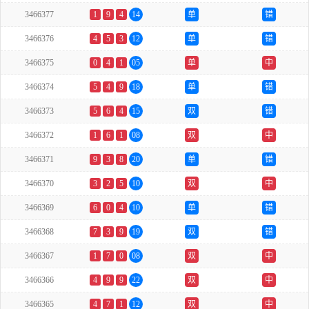
3466377
1
9
4
14
单
错
3466376
4
5
3
12
单
错
3466375
0
4
1
05
单
中
3466374
5
4
9
18
单
错
3466373
5
6
4
15
双
错
3466372
1
6
1
08
双
中
3466371
9
3
8
20
单
错
3466370
3
2
5
10
双
中
3466369
6
0
4
10
单
错
3466368
7
3
9
19
双
错
3466367
1
7
0
08
双
中
3466366
4
9
9
22
双
中
3466365
4
7
1
12
双
中