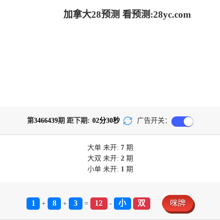
加拿大28预测 看预测:28yc.com
第
3466439
期 距下期:
02
分
30
秒
广告开关：
大单
未开:
7
期
大双
未开:
2
期
小单
未开:
1
期
1
8
3
12
小
双
咪牌
+
+
=
-