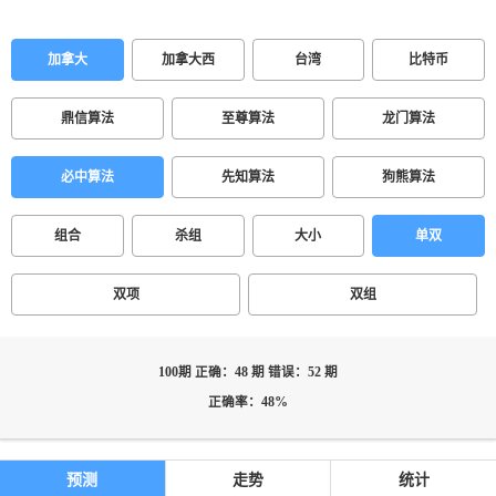
加拿大
加拿大西
台湾
比特币
鼎信算法
至尊算法
龙门算法
必中算法
先知算法
狗熊算法
组合
杀组
大小
单双
双项
双组
100期 正确：48 期 错误：52 期
正确率：48%
预测
走势
统计