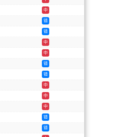
中
错
错
中
中
错
错
中
中
中
错
错