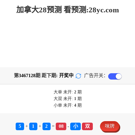
加拿大28预测 看预测:28yc.com
第
3467128
期 距下期:
开奖中
广告开关：
大单
未开:
2
期
大双
未开:
1
期
小单
未开:
4
期
5
+
1
+
2
=
08
-
小
双
咪牌