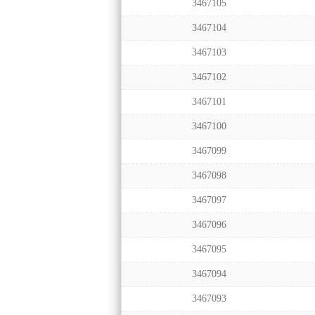
3467105
3467104
3467103
3467102
3467101
3467100
3467099
3467098
3467097
3467096
3467095
3467094
3467093