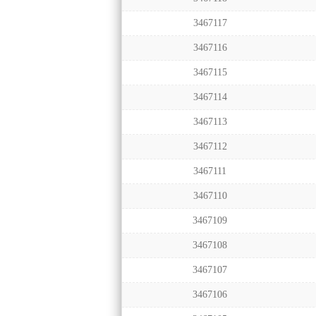
3467117
3467116
3467115
3467114
3467113
3467112
3467111
3467110
3467109
3467108
3467107
3467106