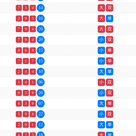
14
大
双
7
3
4
16
大
单
2
9
5
20
大
双
7
9
4
20
小
双
7
9
4
15
小
单
0
6
9
15
小
单
7
1
7
10
大
单
2
4
4
06
小
双
1
4
1
20
小
双
6
5
9
07
大
单
4
3
0
22
小
双
5
9
8
12
大
单
2
9
1
18
大
单
6
7
5