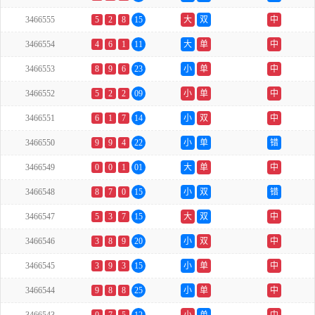
3466555
5
2
8
15
大
双
中
3466554
4
6
1
11
大
单
中
3466553
8
9
6
23
小
单
中
3466552
5
2
2
09
小
单
中
3466551
6
1
7
14
小
双
中
3466550
9
9
4
22
小
单
错
3466549
0
0
1
01
大
单
中
3466548
8
7
0
15
小
双
错
3466547
5
3
7
15
大
双
中
3466546
3
8
9
20
小
双
中
3466545
3
9
3
15
小
单
中
3466544
9
8
8
25
小
单
中