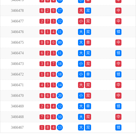
3466479
9
6
4
19
小
单
中
3466478
6
2
9
17
大
双
中
3466477
2
7
3
12
小
双
中
3466476
6
1
4
11
大
双
错
3466475
0
9
0
09
大
单
中
3466474
6
2
3
11
大
双
错
3466473
3
8
7
18
小
双
中
3466472
1
8
9
18
小
单
错
3466471
4
5
5
14
大
双
中
3466470
6
6
8
20
小
双
中
3466469
2
6
4
12
大
单
错
3466468
7
0
3
10
大
双
中
3466467
1
8
4
13
大
双
错