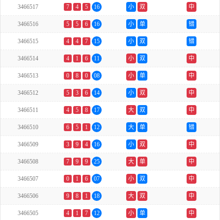
3466517
7
4
5
16
小
双
中
3466516
5
5
6
16
小
单
错
3466515
4
4
7
15
小
双
错
3466514
4
1
6
11
小
双
中
3466513
0
8
0
08
小
单
中
3466512
5
3
6
14
小
双
中
3466511
4
5
8
17
大
双
中
3466510
6
5
1
12
大
单
错
3466509
3
9
4
16
小
双
中
3466508
7
9
9
25
大
单
中
3466507
0
1
6
07
小
双
中
3466506
9
8
1
18
大
双
中
3466505
4
1
7
12
小
单
中