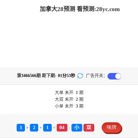
加拿大28预测 看预测:28yc.com
第
3466566
期 距下期:
01
分
52
秒
广告开关：
大单
未开:
1
期
大双
未开:
2
期
小单
未开:
3
期
1
2
1
04
小
双
咪牌
+
+
=
-