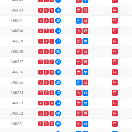
3466543
0
7
5
12
小
单
中
3466542
1
9
6
16
大
双
中
3466541
8
3
9
20
小
双
中
3466540
4
7
3
14
大
双
中
3466539
7
4
1
12
小
单
中
3466538
0
6
0
06
小
双
中
3466537
0
1
2
03
小
单
中
3466536
2
8
8
18
大
单
中
3466535
6
9
5
20
小
双
中
3466534
0
9
6
15
大
双
中
3466533
4
6
4
14
大
单
中
3466532
6
0
3
09
小
单
中
3466531
1
0
8
09
小
双
中