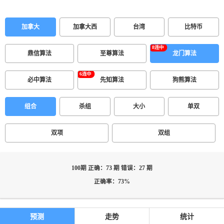
加拿大
加拿大西
台湾
比特币
鼎信算法
至尊算法
龙门算法
必中算法
先知算法
狗熊算法
组合
杀组
大小
单双
双项
双组
100期 正确：73 期 错误：27 期
正确率：73%
预测
走势
统计