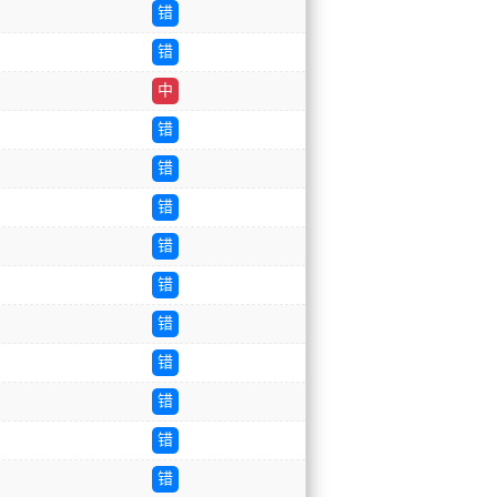
错
错
中
错
错
错
错
错
错
错
错
错
错