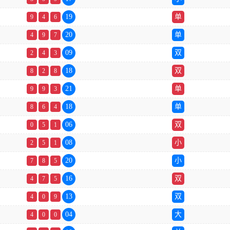
19
单
9
4
6
20
单
4
9
7
09
双
2
4
3
18
双
8
2
8
21
单
9
9
3
18
单
8
6
4
06
双
0
5
1
08
小
2
5
1
20
小
7
8
5
16
双
4
7
5
13
双
4
0
9
04
大
4
0
0