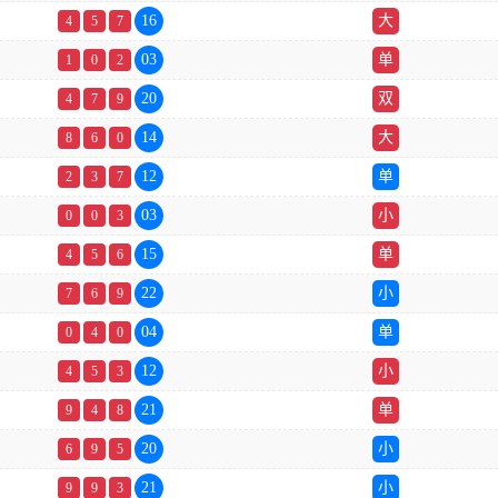
16
大
4
5
7
03
单
1
0
2
20
双
4
7
9
14
大
8
6
0
12
单
2
3
7
03
小
0
0
3
15
单
4
5
6
22
小
7
6
9
04
单
0
4
0
12
小
4
5
3
21
单
9
4
8
20
小
6
9
5
21
小
9
9
3